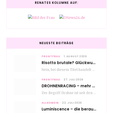
RENATES KOLUMNE AUF:
NEUESTE BEITRÄGE
FRONTFRAU
1. AUGUST 2026
Risotto brutale? Glückwunsch Axel Milberg zum 70. Geburtstag
Nein, bei diesem Titel handelt es sich nicht um eine Kochshow, oder vielleicht doch etwas.…
FRONTFRAU
27. JULI 2026
DROHNENRACING – mehr als ein hipper Nischensport
Der Begriff Drohne ist seit den andauernden weltweiten Kriegshandlungen seit Jahren in aller Munde. Und…
ALLGEMEIN
22. JULI 2026
Luminiscence – die berauschende Macht von klingenden Bildern