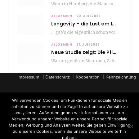
Wenn in Hamburg die Mauern zu sprechen beginnen, dann ist es die unverwechselbare, tiefsonore Stimme…
ALLGEMEIN
22. JULI 2026
Longevity – die Lust am langen Leben
… gab’s die eigentlich schon vor Erfindung des ultimativen Trends? Keine Ahnung – ich glaube,…
ALLGEMEIN
21. JULI 2026
Neue Studie zeigt: Die Pflegeroutine gibt dem Alltag Struktur
Warum gehören Shampoo, Zahnpasta oder Gesichtscreme für die meisten Menschen in Europa ganz selbstverständlich zum…
|
|
|
Impressum
Datenschutz
Kooperation
Kennzeichnung
Wir verwenden Cookies, um Funktionen für soziale Medien
anbieten zu können und die Zugriffe auf unsere Website zu
analysieren. Außerdem geben wir Informationen zu Ihrer
Verwendung unserer Website an unsere Partner für soziale
Medien, Werbung und Analysen weiter. Sie geben Einwilligung
zu unseren Cookies, wenn Sie unsere Webseite weiterhin
nutzen.