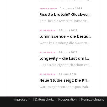
FRONTFRAU
1. AUGUST 2026
Risotto brutale? Glückwunsch Axel Milberg zum 70. Geburtstag
Nein, bei diesem Titel handelt es sich nicht um eine Kochshow, oder vielleicht doch etwas.…
ALLGEMEIN
22. JULI 2026
Luminiscence – die berauschende Macht von klingenden Bildern
Wenn in Hamburg die Mauern zu sprechen beginnen, dann ist es die unverwechselbare, tiefsonore Stimme…
ALLGEMEIN
22. JULI 2026
Longevity – die Lust am langen Leben
… gab’s die eigentlich schon vor Erfindung des ultimativen Trends? Keine Ahnung – ich glaube,…
ALLGEMEIN
21. JULI 2026
Neue Studie zeigt: Die Pflegeroutine gibt dem Alltag Struktur
Warum gehören Shampoo, Zahnpasta oder Gesichtscreme für die meisten Menschen in Europa ganz selbstverständlich zum…
|
|
|
Impressum
Datenschutz
Kooperation
Kennzeichnung