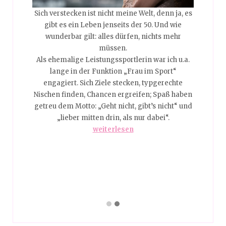
Sich verstecken ist nicht meine Welt, denn ja, es
ken,
Nei
gibt es ein Leben jenseits der 50. Und wie
 nicht.
obglei
wunderbar gilt: alles dürfen, nichts mehr
ie hat
Das i
müssen.
ank! Es
noch k
Als ehemalige Leistungssportlerin war ich u.a.
e wir
ist 
lange in der Funktion „Frau im Sport“
achen
heut
engagiert. Sich Ziele stecken, typgerechte
alle
Sch
Nischen finden, Chancen ergreifen; Spaß haben
 auf
Reg
getreu dem Motto: „Geht nicht, gibt’s nicht“ und
„lieber mitten drin, als nur dabei“.
als
Da
weiterlesen