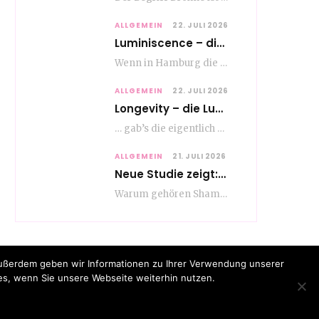
ALLGEMEIN
22. JULI 2026
Luminiscence – die berauschende Macht von klingenden Bildern
Wenn in Hamburg die Mauern zu sprechen beginnen, dann ist es die unverwechselbare, tiefsonore Stimme…
ALLGEMEIN
22. JULI 2026
Longevity – die Lust am langen Leben
… gab’s die eigentlich schon vor Erfindung des ultimativen Trends? Keine Ahnung – ich glaube,…
ALLGEMEIN
21. JULI 2026
Neue Studie zeigt: Die Pflegeroutine gibt dem Alltag Struktur
Warum gehören Shampoo, Zahnpasta oder Gesichtscreme für die meisten Menschen in Europa ganz selbstverständlich zum…
|
|
|
Impressum
Datenschutz
Kooperation
Kennzeichnung
Außerdem geben wir Informationen zu Ihrer Verwendung unserer
es, wenn Sie unsere Webseite weiterhin nutzen.
ACEBOOK
X (TWITTER)
INSTAGRAM