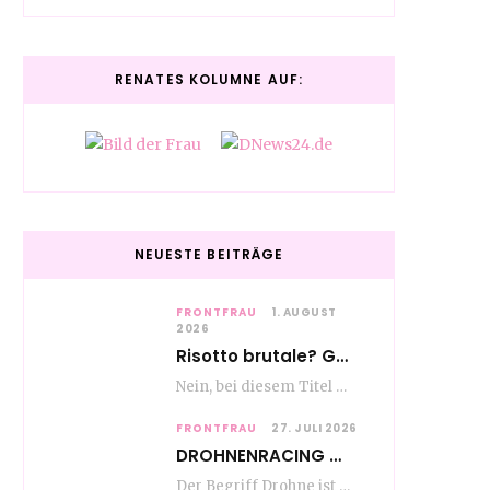
RENATES KOLUMNE AUF:
NEUESTE BEITRÄGE
FRONTFRAU
1. AUGUST
2026
Risotto brutale? Glückwunsch Axel Milberg zum 70. Geburtstag
Nein, bei diesem Titel handelt es sich nicht um eine Kochshow, oder vielleicht doch etwas.…
FRONTFRAU
27. JULI 2026
DROHNENRACING – mehr als ein hipper Nischensport
Der Begriff Drohne ist seit den andauernden weltweiten Kriegshandlungen seit Jahren in aller Munde. Und…