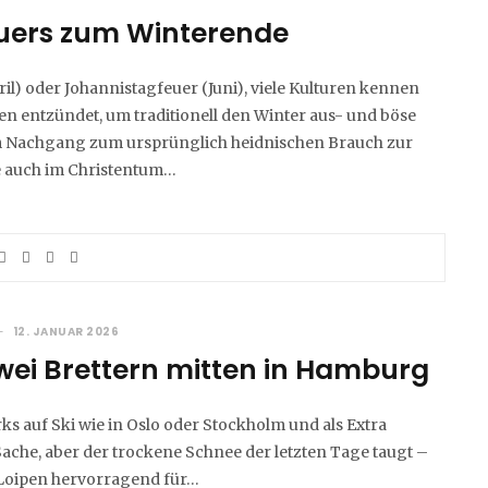
euers zum Winterende
ril) oder Johannistagfeuer (Juni), viele Kulturen kennen
n entzündet, um traditionell den Winter aus- und böse
 Im Nachgang zum ursprünglich heidnischen Brauch zur
e auch im Christentum…
12. JANUAR 2026
wei Brettern mitten in Hamburg
ks auf Ski wie in Oslo oder Stockholm und als Extra
e Sache, aber der trockene Schnee der letzten Tage taugt –
 Loipen hervorragend für…