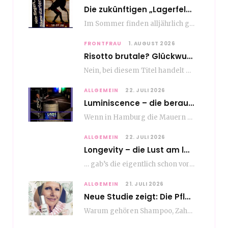
Die zukünftigen „Lagerfelds“ – Fashion made in Hamburg
Im Sommer finden alljährlich gleich mehrere bemerkenswerte Modeveranstaltungen an Hochschulen für Modemanagement und Design in…
FRONTFRAU
1. AUGUST 2026
Risotto brutale? Glückwunsch Axel Milberg zum 70. Geburtstag
Nein, bei diesem Titel handelt es sich nicht um eine Kochshow, oder vielleicht doch etwas.…
ALLGEMEIN
22. JULI 2026
Luminiscence – die berauschende Macht von klingenden Bildern
Wenn in Hamburg die Mauern zu sprechen beginnen, dann ist es die unverwechselbare, tiefsonore Stimme…
ALLGEMEIN
22. JULI 2026
Longevity – die Lust am langen Leben
… gab’s die eigentlich schon vor Erfindung des ultimativen Trends? Keine Ahnung – ich glaube,…
ALLGEMEIN
21. JULI 2026
Neue Studie zeigt: Die Pflegeroutine gibt dem Alltag Struktur
Warum gehören Shampoo, Zahnpasta oder Gesichtscreme für die meisten Menschen in Europa ganz selbstverständlich zum…