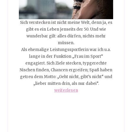
Sich verstecken ist nicht meine Welt, denn ja, es
ken,
Nei
gibt es ein Leben jenseits der 50. Und wie
 nicht.
obglei
wunderbar gilt: alles dürfen, nichts mehr
ie hat
Das i
müssen.
ank! Es
noch k
Als ehemalige Leistungssportlerin war ich u.a.
e wir
ist 
lange in der Funktion „Frau im Sport“
achen
heut
engagiert. Sich Ziele stecken, typgerechte
alle
Sch
Nischen finden, Chancen ergreifen; Spaß haben
 auf
Reg
getreu dem Motto: „Geht nicht, gibt’s nicht“ und
„lieber mitten drin, als nur dabei“.
als
Da
weiterlesen