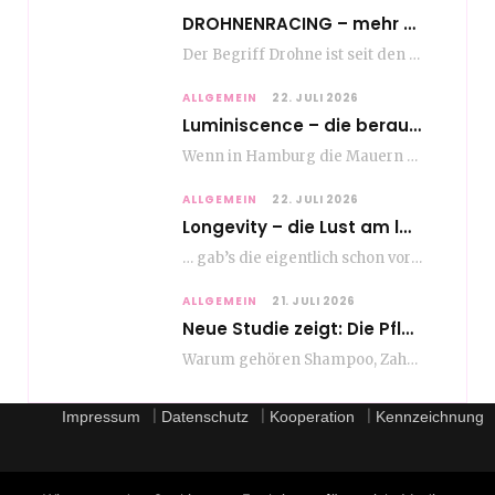
DROHNENRACING – mehr als ein hipper Nischensport
Der Begriff Drohne ist seit den andauernden weltweiten Kriegshandlungen seit Jahren in aller Munde. Und…
ALLGEMEIN
22. JULI 2026
Luminiscence – die berauschende Macht von klingenden Bildern
Wenn in Hamburg die Mauern zu sprechen beginnen, dann ist es die unverwechselbare, tiefsonore Stimme…
ALLGEMEIN
22. JULI 2026
Longevity – die Lust am langen Leben
… gab’s die eigentlich schon vor Erfindung des ultimativen Trends? Keine Ahnung – ich glaube,…
ALLGEMEIN
21. JULI 2026
Neue Studie zeigt: Die Pflegeroutine gibt dem Alltag Struktur
Warum gehören Shampoo, Zahnpasta oder Gesichtscreme für die meisten Menschen in Europa ganz selbstverständlich zum…
|
|
|
Impressum
Datenschutz
Kooperation
Kennzeichnung