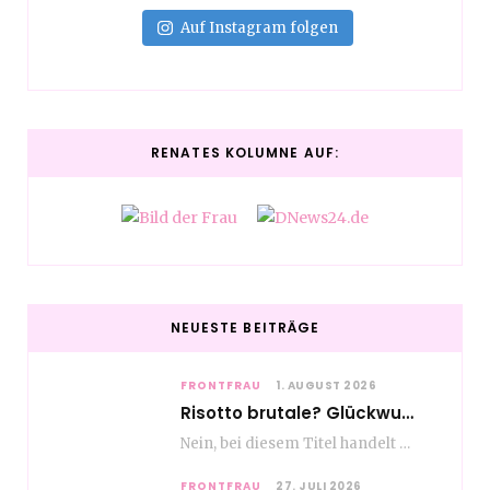
Auf Instagram folgen
RENATES KOLUMNE AUF:
NEUESTE BEITRÄGE
FRONTFRAU
1. AUGUST 2026
Risotto brutale? Glückwunsch Axel Milberg zum 70. Geburtstag
Nein, bei diesem Titel handelt es sich nicht um eine Kochshow, oder vielleicht doch etwas.…
FRONTFRAU
27. JULI 2026