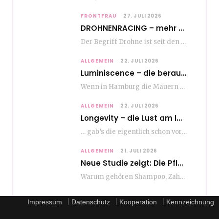
FRONTFRAU
27. JULI 2026
DROHNENRACING – mehr als ein hipper Nischensport
Der Begriff Drohne ist seit den andauernden weltweiten Kriegshandlungen seit Jahren in aller Munde. Und…
ALLGEMEIN
22. JULI 2026
Luminiscence – die berauschende Macht von klingenden Bildern
Wenn in Hamburg die Mauern zu sprechen beginnen, dann ist es die unverwechselbare, tiefsonore Stimme…
ALLGEMEIN
22. JULI 2026
Longevity – die Lust am langen Leben
… gab’s die eigentlich schon vor Erfindung des ultimativen Trends? Keine Ahnung – ich glaube,…
ALLGEMEIN
21. JULI 2026
Neue Studie zeigt: Die Pflegeroutine gibt dem Alltag Struktur
Warum gehören Shampoo, Zahnpasta oder Gesichtscreme für die meisten Menschen in Europa ganz selbstverständlich zum…
|
|
|
Impressum
Datenschutz
Kooperation
Kennzeichnung