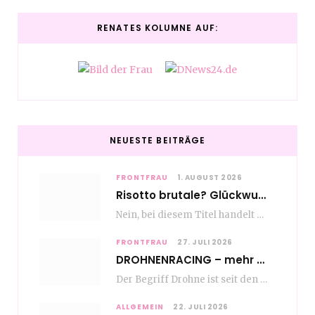
RENATES KOLUMNE AUF:
NEUESTE BEITRÄGE
FRONTFRAU
1. AUGUST 2026
Risotto brutale? Glückwunsch Axel Milberg zum 70. Geburtstag
Nein, bei diesem Titel handelt es sich nicht um eine Kochshow, oder vielleicht doch etwas.…
FRONTFRAU
27. JULI 2026
DROHNENRACING – mehr als ein hipper Nischensport
Der Begriff Drohne ist seit den andauernden weltweiten Kriegshandlungen seit Jahren in aller Munde. Und…
ALLGEMEIN
22. JULI 2026