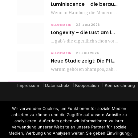
Luminiscence – die berauschende Macht von klingenden Bildern
Wenn in Hamburg die Mauern zu sprechen beginnen, dann ist es die unverwechselbare, tiefsonore Stimme…
ALLGEMEIN
22. JULI 2026
Longevity – die Lust am langen Leben
… gab’s die eigentlich schon vor Erfindung des ultimativen Trends? Keine Ahnung – ich glaube,…
ALLGEMEIN
21. JULI 2026
Neue Studie zeigt: Die Pflegeroutine gibt dem Alltag Struktur
Warum gehören Shampoo, Zahnpasta oder Gesichtscreme für die meisten Menschen in Europa ganz selbstverständlich zum…
|
|
|
Impressum
Datenschutz
Kooperation
Kennzeichnung
Wir verwenden Cookies, um Funktionen für soziale Medien
anbieten zu können und die Zugriffe auf unsere Website zu
analysieren. Außerdem geben wir Informationen zu Ihrer
Verwendung unserer Website an unsere Partner für soziale
Medien, Werbung und Analysen weiter. Sie geben Einwilligung