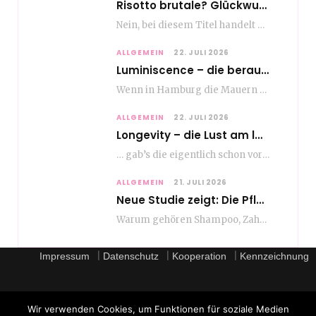
Risotto brutale? Glückwunsch Axel Milberg zum 70. Geburtstag
Nein, bei diesem Titel handelt es sich nicht um eine Kochshow, oder vielleicht doch etwas.…
ALLGEMEIN
22. JULI 2026
Luminiscence – die berauschende Macht von klingenden Bildern
Wenn in Hamburg die Mauern zu sprechen beginnen, dann ist es die unverwechselbare, tiefsonore Stimme…
ALLGEMEIN
22. JULI 2026
Longevity – die Lust am langen Leben
… gab’s die eigentlich schon vor Erfindung des ultimativen Trends? Keine Ahnung – ich glaube,…
ALLGEMEIN
21. JULI 2026
Neue Studie zeigt: Die Pflegeroutine gibt dem Alltag Struktur
Warum gehören Shampoo, Zahnpasta oder Gesichtscreme für die meisten Menschen in Europa ganz selbstverständlich zum…
|
|
|
Impressum
Datenschutz
Kooperation
Kennzeichnung
Wir verwenden Cookies, um Funktionen für soziale Medien