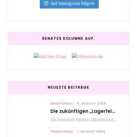
Auf Instagram folgen
RENATES KOLUMNE AUF:
NEUESTE BEITRÄGE
FRONTFRAU
8. AUGUST 2026
Die zukünftigen „Lagerfelds“ – Fashion made in Hamburg
Im Sommer finden alljährlich gleich mehrere bemerkenswerte Modeveranstaltungen an Hochschulen für Modemanagement und Design in…
FRONTFRAU
1. AUGUST 2026