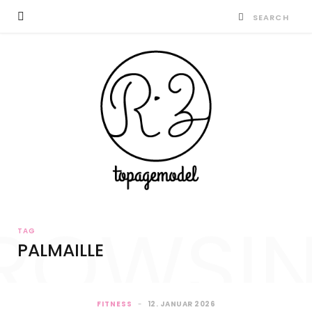
ROWSI
TAG
PALMAILLE
FITNESS
12. JANUAR 2026