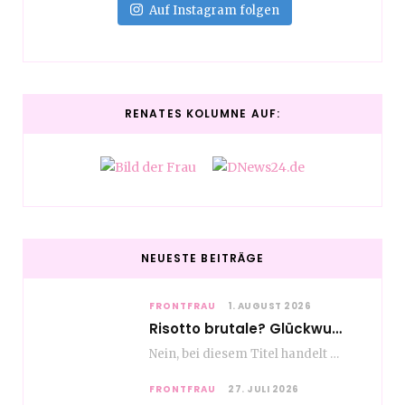
Auf Instagram folgen
RENATES KOLUMNE AUF:
NEUESTE BEITRÄGE
FRONTFRAU
1. AUGUST 2026
Risotto brutale? Glückwunsch Axel Milberg zum 70. Geburtstag
Nein, bei diesem Titel handelt es sich nicht um eine Kochshow, oder vielleicht doch etwas.…
FRONTFRAU
27. JULI 2026