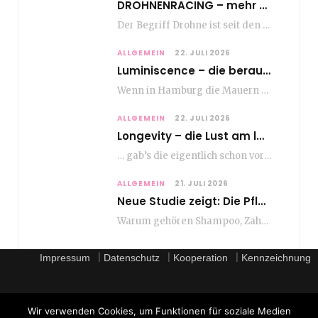
DROHNENRACING – mehr als ein hipper Nischensport
Der Begriff Drohne ist seit den andauernden weltweiten Kriegshandlungen seit Jahren in aller Munde. Und…
ALLGEMEIN
22. JULI 2026
Luminiscence – die berauschende Macht von klingenden Bildern
Wenn in Hamburg die Mauern zu sprechen beginnen, dann ist es die unverwechselbare, tiefsonore Stimme…
ALLGEMEIN
22. JULI 2026
Longevity – die Lust am langen Leben
… gab’s die eigentlich schon vor Erfindung des ultimativen Trends? Keine Ahnung – ich glaube,…
ALLGEMEIN
21. JULI 2026
Neue Studie zeigt: Die Pflegeroutine gibt dem Alltag Struktur
Warum gehören Shampoo, Zahnpasta oder Gesichtscreme für die meisten Menschen in Europa ganz selbstverständlich zum…
|
|
|
Impressum
Datenschutz
Kooperation
Kennzeichnung
Wir verwenden Cookies, um Funktionen für soziale Medien