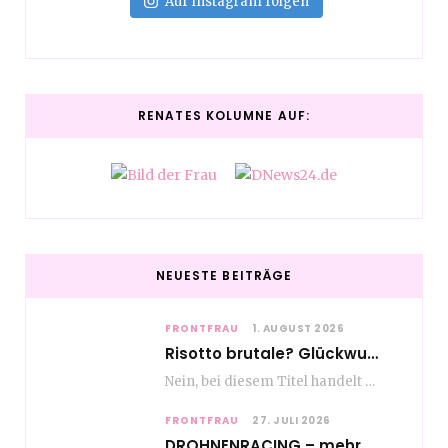
Auf Instagram folgen
RENATES KOLUMNE AUF:
NEUESTE BEITRÄGE
FRONTFRAU
1. AUGUST 2026
Risotto brutale? Glückwunsch Axel Milberg zum 70. Geburtstag
Nein, bei diesem Titel handelt es sich nicht um eine Kochshow, oder vielleicht doch etwas.…
FRONTFRAU
27. JULI 2026
DROHNENRACING – mehr als ein hipper Nischensport