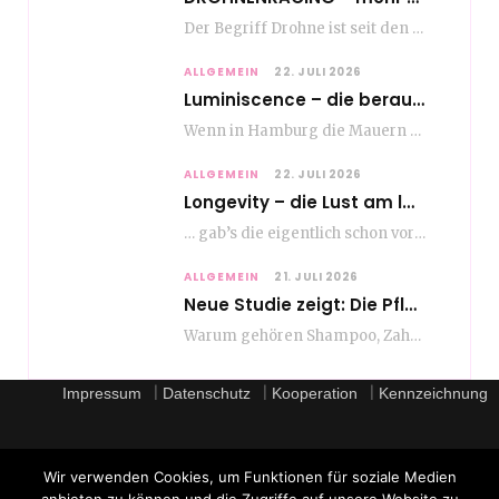
Der Begriff Drohne ist seit den andauernden weltweiten Kriegshandlungen seit Jahren in aller Munde. Und…
ALLGEMEIN
22. JULI 2026
Luminiscence – die berauschende Macht von klingenden Bildern
Wenn in Hamburg die Mauern zu sprechen beginnen, dann ist es die unverwechselbare, tiefsonore Stimme…
ALLGEMEIN
22. JULI 2026
Longevity – die Lust am langen Leben
… gab’s die eigentlich schon vor Erfindung des ultimativen Trends? Keine Ahnung – ich glaube,…
ALLGEMEIN
21. JULI 2026
Neue Studie zeigt: Die Pflegeroutine gibt dem Alltag Struktur
Warum gehören Shampoo, Zahnpasta oder Gesichtscreme für die meisten Menschen in Europa ganz selbstverständlich zum…
|
|
|
Impressum
Datenschutz
Kooperation
Kennzeichnung
Wir verwenden Cookies, um Funktionen für soziale Medien