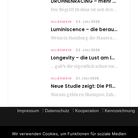
DROHNENRACING – mehr als ein hipper Nischensport
Der Begriff Drohne ist seit den andauernden weltweiten Kriegshandlungen seit Jahren in aller Munde. Und…
ALLGEMEIN
22. JULI 2026
Luminiscence – die berauschende Macht von klingenden Bildern
Wenn in Hamburg die Mauern zu sprechen beginnen, dann ist es die unverwechselbare, tiefsonore Stimme…
ALLGEMEIN
22. JULI 2026
Longevity – die Lust am langen Leben
… gab’s die eigentlich schon vor Erfindung des ultimativen Trends? Keine Ahnung – ich glaube,…
ALLGEMEIN
21. JULI 2026
Neue Studie zeigt: Die Pflegeroutine gibt dem Alltag Struktur
Warum gehören Shampoo, Zahnpasta oder Gesichtscreme für die meisten Menschen in Europa ganz selbstverständlich zum…
|
|
|
Impressum
Datenschutz
Kooperation
Kennzeichnung
Wir verwenden Cookies, um Funktionen für soziale Medien