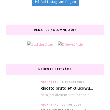
Auf Instagram folgen
RENATES KOLUMNE AUF:
NEUESTE BEITRÄGE
FRONTFRAU
1. AUGUST 2026
Risotto brutale? Glückwunsch Axel Milberg zum 70. Geburtstag
Nein, bei diesem Titel handelt es sich nicht um eine Kochshow, oder vielleicht doch etwas.…
FRONTFRAU
27. JULI 2026