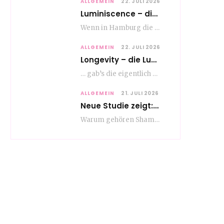
ALLGEMEIN
22. JULI 2026
Luminiscence – die berauschende Macht von klingenden Bildern
Wenn in Hamburg die Mauern zu sprechen beginnen, dann ist es die unverwechselbare, tiefsonore Stimme…
ALLGEMEIN
22. JULI 2026
Longevity – die Lust am langen Leben
… gab’s die eigentlich schon vor Erfindung des ultimativen Trends? Keine Ahnung – ich glaube,…
ALLGEMEIN
21. JULI 2026
Neue Studie zeigt: Die Pflegeroutine gibt dem Alltag Struktur
Warum gehören Shampoo, Zahnpasta oder Gesichtscreme für die meisten Menschen in Europa ganz selbstverständlich zum…