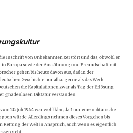
erungskultur
ie Inschrift von Unbekannten zerstört und das, obwohl er
eit in Europa sowie der Aussöhnung und Freundschaft mit
orscher gehen bis heute davon aus, daß in der
 deutschen Geschichte nur allzu gerne als das Werk
Deutschen die Kapitulationen zwar als Tag der Erlösung
ner gnadenlosen Diktatur verstanden.
 vom 20. Juli 1944 war wohl klar, daß nur eine militärische
oppen würde. Allerdings nehmen dieses Vorgehen bis
en Rettung der Welt in Anspruch, auch wenn es eigentlich
essen geht.