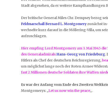
Stadt abgesehen, da er weitere Kampfhandlungen fü
Der britische General Miles Chr. Dempsey bezog sei
Feldmarschall Bernard L. Montgomery
zunächst in
wechselte kurz darauf in die Möllering-Villa, um s
aufzuschlagen.
Hier empfing Lord Montgomery am 3. Mai 1945 di
des Generaladmirals
Hans-Georg von Friedeburg
.
Hitlers als Chef der deutschen Reichsregierung,
bea
um möglichst lange noch der Roten Armee Widersta
fast 2 Millionen deutsche Soldaten ihre Waffen niede
Es war der Anfang vom Ende des Zweiten Weltkri
Montgomerys: „
Let us now win the peace
„.