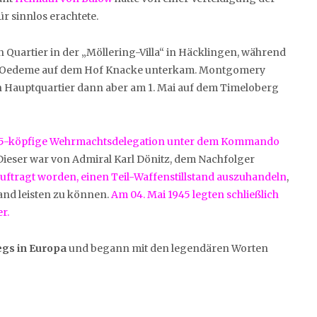
r sinnlos erachtete.
n Quartier in der „Möllering-Villa“ in Häcklingen, während
 Oedeme auf dem Hof Knacke unterkam. Montgomery
ein Hauptquartier dann aber am 1. Mai auf dem Timeloberg
e 5-köpfige Wehrmachtsdelegation unter dem Kommando
 Dieser war von Admiral Karl Dönitz, dem Nachfolger
uftragt worden, einen Teil-Waffenstillstand auszuhandeln
,
nd leisten zu können.
Am 04. Mai 1945 legten schließlich
r.
egs in Europa
und begann mit den legendären Worten