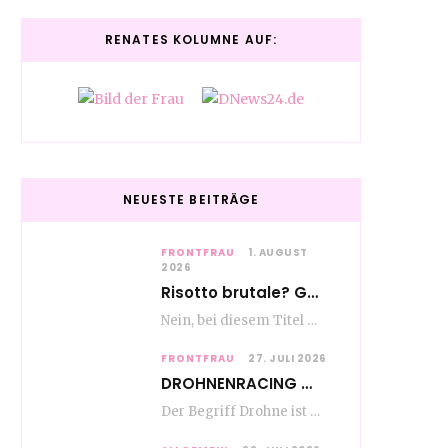
RENATES KOLUMNE AUF:
NEUESTE BEITRÄGE
FRONTFRAU
1. AUGUST
2026
Risotto brutale? Glückwunsch Axel Milberg zum 70. Geburtstag
Nein, bei diesem Titel handelt es sich nicht um eine Kochshow, oder vielleicht doch etwas.…
FRONTFRAU
27. JULI 2026
DROHNENRACING – mehr als ein hipper Nischensport
Der Begriff Drohne ist seit den andauernden weltweiten Kriegshandlungen seit Jahren in aller Munde. Und…