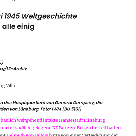
i 1945 Weltgeschichte
alle einig
.)
rg/LZ-Archiv
en des Hauptquartiers von General Dempsey, die
üden von Lüneburg. Foto: IWM (BU 5161)
in baulich weitgehend intakte Hansestadt Lüneburg
lometer südlich gelegene KZ Bergen-Belsen befreit hatten.
ant
Helmuth von Bülow
hatte von einer Verteidigung der