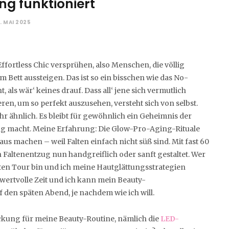
g funktioniert
. MAI 2025
ortless Chic versprühen, also Menschen, die völlig
 Bett aussteigen. Das ist so ein bisschen wie das No-
als wär‘ keines drauf. Dass all‘ jene sich vermutlich
n, um so perfekt auszusehen, versteht sich von selbst.
r ähnlich. Es bleibt für gewöhnlich ein Geheimnis der
ung macht. Meine Erfahrung: Die Glow-Pro-Aging-Rituale
s machen – weil Falten einfach nicht süß sind. Mit fast 60
Faltenentzug nun handgreiflich oder sanft gestaltet. Wer
ften Tour bin und ich meine Hautglättungsstrategien
 wertvolle Zeit und ich kann mein Beauty-
en späten Abend, je nachdem wie ich will.
deckung für meine Beauty-Routine, nämlich die
LED-