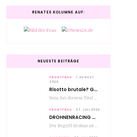
RENATES KOLUMNE AUF:
NEUESTE BEITRÄGE
FRONTFRAU
1. AUGUST
2026
Risotto brutale? Glückwunsch Axel Milberg zum 70. Geburtstag
Nein, bei diesem Titel handelt es sich nicht um eine Kochshow, oder vielleicht doch etwas.…
FRONTFRAU
27. JULI 2026
DROHNENRACING – mehr als ein hipper Nischensport
Der Begriff Drohne ist seit den andauernden weltweiten Kriegshandlungen seit Jahren in aller Munde. Und…