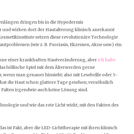
lenlängen dringen bis in die Hypodermis
or und wirken dort der Hautalterung klinisch anerkannt
smetikinstitute setzen diese revolutionäre Technologie
problemen (wie z. B. Psoriasis, Ekzemen, Akne usw.) ein.
inne einer krankhaften Hautveränderung, aber
ich habe
das höllische Spiel mit dem Älterwerden gerne
r, wenn man genauer hinsieht; also mit Lesebrille oder 5-
 hat die Haut schon glattere Tage gesehen; versöhnlich
ne Falten irgendwie auch keine Lösung sind.
ologie und wie das rote Licht wirkt, mit den Fakten des
as ist Fakt, aber die LED-Lichttherapie mit ihren klinisch