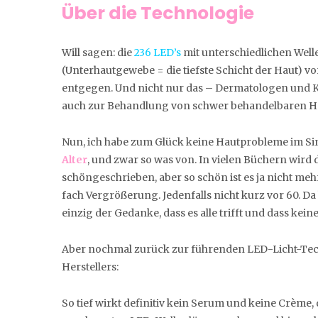
Über die Technologie
Will sagen: die
236 LED’s
mit unterschiedlichen Wel
(Unterhautgewebe = die tiefste Schicht der Haut) v
entgegen. Und nicht nur das – Dermatologen und Ko
auch zur Behandlung von schwer behandelbaren Haut
Nun, ich habe zum Glück keine Hautprobleme im S
Alter
, und zwar so was von. In vielen Büchern wird 
schöngeschrieben, aber so schön ist es ja nicht meh
fach Vergrößerung. Jedenfalls nicht kurz vor 60. Da
einzig der Gedanke, dass es alle trifft und dass kei
Aber nochmal zurück zur führenden LED-Licht-Techn
Herstellers:
So tief wirkt definitiv kein Serum und keine Crème, d