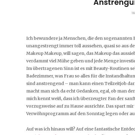
Anstrengun
16
Ich bewundere ja Menschen, die den sogenannten Eff
unangestrengt immer toll aussehen, quasi so aus dem
Makeup Makeup, will sagen, das Makeup das aussieht, 
verdammt viel Mühe geben und jede Menge investiere
Im übertragenen Sinn ist es mit Beauty-Routinen seh
Badezimmer, was Frau so alles für die Instandhalt
sind anstrengend – man kann einen Teilzeitjob darau
macht man sich da echt Gedanken, egal, ob man den 
mich kennt weiß, dass ich überzeugter Fan der san
vorzugsweise auf zu Hause ausrichte. Das spart mir
Verwöhnprogramm auf den Sonntag legen oder auf d
Auf was ich hinaus will? Auf eine fantastische Ent