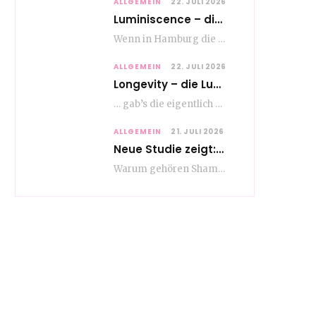
ALLGEMEIN
22. JULI 2026
Luminiscence – die berauschende Macht von klingenden Bildern
Wenn in Hamburg die Mauern zu sprechen beginnen, dann ist es die unverwechselbare, tiefsonore Stimme…
ALLGEMEIN
22. JULI 2026
Longevity – die Lust am langen Leben
… gab’s die eigentlich schon vor Erfindung des ultimativen Trends? Keine Ahnung – ich glaube,…
ALLGEMEIN
21. JULI 2026
Neue Studie zeigt: Die Pflegeroutine gibt dem Alltag Struktur
Warum gehören Shampoo, Zahnpasta oder Gesichtscreme für die meisten Menschen in Europa ganz selbstverständlich zum…