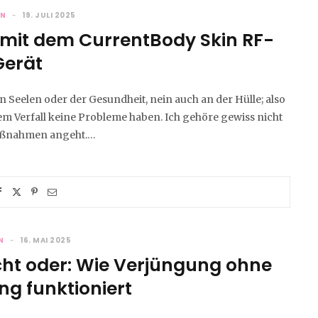
IN
19. JULI 2025
 mit dem CurrentBody Skin RF-
Gerät
 an Seelen oder der Gesundheit, nein auch an der Hülle; also
 dem Verfall keine Probleme haben. Ich gehöre gewiss nicht
 Maßnahmen angeht.…
N
16. MAI 2025
icht oder: Wie Verjüngung ohne
g funktioniert