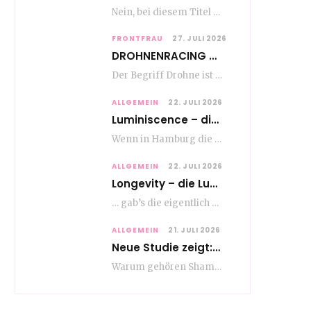
Nein, bei diesem Titel handelt es sich nicht um eine Kochshow, oder vielleicht doch etwas.…
FRONTFRAU
27. JULI 2026
DROHNENRACING – mehr als ein hipper Nischensport
Der Begriff Drohne ist seit den andauernden weltweiten Kriegshandlungen seit Jahren in aller Munde. Und…
ALLGEMEIN
22. JULI 2026
Luminiscence – die berauschende Macht von klingenden Bildern
Wenn in Hamburg die Mauern zu sprechen beginnen, dann ist es die unverwechselbare, tiefsonore Stimme…
ALLGEMEIN
22. JULI 2026
Longevity – die Lust am langen Leben
… gab’s die eigentlich schon vor Erfindung des ultimativen Trends? Keine Ahnung – ich glaube,…
ALLGEMEIN
21. JULI 2026
Neue Studie zeigt: Die Pflegeroutine gibt dem Alltag Struktur
Warum gehören Shampoo, Zahnpasta oder Gesichtscreme für die meisten Menschen in Europa ganz selbstverständlich zum…