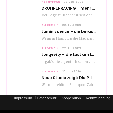
FRONTFRAU
27. JULI 2026
DROHNENRACING – mehr als ein hipper Nischensport
Der Begriff Drohne ist seit den andauernden weltweiten Kriegshandlungen seit Jahren in aller Munde. Und…
ALLGEMEIN
22. JULI 2026
Luminiscence – die berauschende Macht von klingenden Bildern
Wenn in Hamburg die Mauern zu sprechen beginnen, dann ist es die unverwechselbare, tiefsonore Stimme…
ALLGEMEIN
22. JULI 2026
Longevity – die Lust am langen Leben
… gab’s die eigentlich schon vor Erfindung des ultimativen Trends? Keine Ahnung – ich glaube,…
ALLGEMEIN
21. JULI 2026
Neue Studie zeigt: Die Pflegeroutine gibt dem Alltag Struktur
Warum gehören Shampoo, Zahnpasta oder Gesichtscreme für die meisten Menschen in Europa ganz selbstverständlich zum…
|
|
|
Impressum
Datenschutz
Kooperation
Kennzeichnung