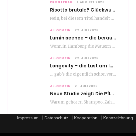
FRONTFRAU
1. AUGUST 2026
Risotto brutale? Glückwunsch Axel Milberg zum 70. Geburtstag
Nein, bei diesem Titel handelt es sich nicht um eine Kochshow, oder vielleicht doch etwas.…
ALLGEMEIN
22. JULI 2026
Luminiscence – die berauschende Macht von klingenden Bildern
Wenn in Hamburg die Mauern zu sprechen beginnen, dann ist es die unverwechselbare, tiefsonore Stimme…
ALLGEMEIN
22. JULI 2026
Longevity – die Lust am langen Leben
… gab’s die eigentlich schon vor Erfindung des ultimativen Trends? Keine Ahnung – ich glaube,…
ALLGEMEIN
21. JULI 2026
Neue Studie zeigt: Die Pflegeroutine gibt dem Alltag Struktur
Warum gehören Shampoo, Zahnpasta oder Gesichtscreme für die meisten Menschen in Europa ganz selbstverständlich zum…
|
|
|
Impressum
Datenschutz
Kooperation
Kennzeichnung