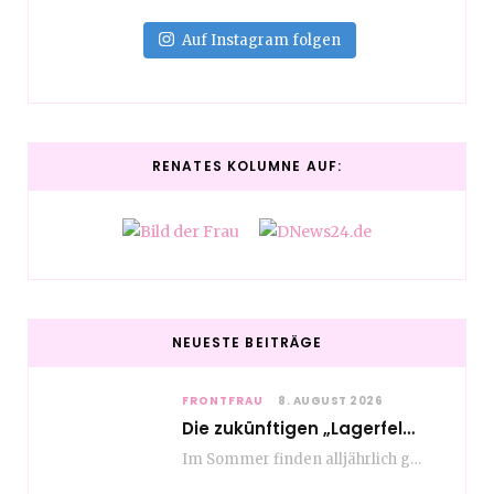
Auf Instagram folgen
RENATES KOLUMNE AUF:
NEUESTE BEITRÄGE
FRONTFRAU
8. AUGUST 2026
Die zukünftigen „Lagerfelds“ – Fashion made in Hamburg
Im Sommer finden alljährlich gleich mehrere bemerkenswerte Modeveranstaltungen an Hochschulen für Modemanagement und Design in…