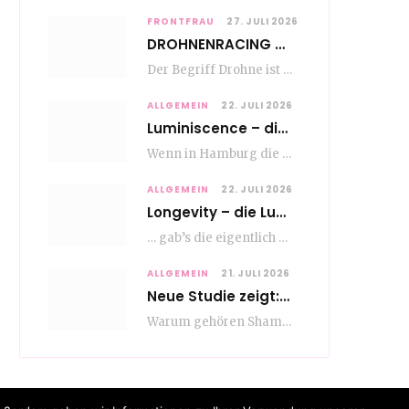
FRONTFRAU
27. JULI 2026
DROHNENRACING – mehr als ein hipper Nischensport
Der Begriff Drohne ist seit den andauernden weltweiten Kriegshandlungen seit Jahren in aller Munde. Und…
ALLGEMEIN
22. JULI 2026
Luminiscence – die berauschende Macht von klingenden Bildern
Wenn in Hamburg die Mauern zu sprechen beginnen, dann ist es die unverwechselbare, tiefsonore Stimme…
ALLGEMEIN
22. JULI 2026
Longevity – die Lust am langen Leben
… gab’s die eigentlich schon vor Erfindung des ultimativen Trends? Keine Ahnung – ich glaube,…
ALLGEMEIN
21. JULI 2026
Neue Studie zeigt: Die Pflegeroutine gibt dem Alltag Struktur
Warum gehören Shampoo, Zahnpasta oder Gesichtscreme für die meisten Menschen in Europa ganz selbstverständlich zum…
|
|
|
Impressum
Datenschutz
Kooperation
Kennzeichnung