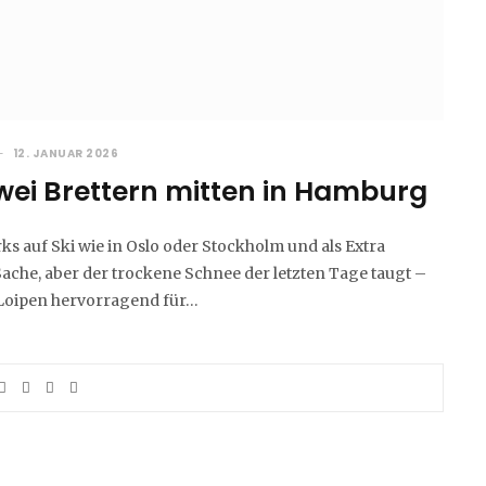
12. JANUAR 2026
wei Brettern mitten in Hamburg
ks auf Ski wie in Oslo oder Stockholm und als Extra
e Sache, aber der trockene Schnee der letzten Tage taugt –
 Loipen hervorragend für…