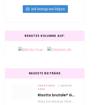
Auf Instagram folgen
RENATES KOLUMNE AUF:
NEUESTE BEITRÄGE
FRONTFRAU
1. AUGUST
2026
Risotto brutale? Glückwunsch Axel Milberg zum 70. Geburtstag
Nein, bei diesem Titel handelt es sich nicht um eine Kochshow, oder vielleicht doch etwas.…