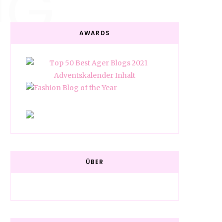
NG
AWARDS
ÜBER