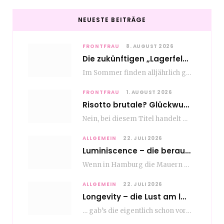
NEUESTE BEITRÄGE
FRONTFRAU
8. AUGUST 2026
Die zukünftigen „Lagerfelds“ – Fashion made in Hamburg
Im Sommer finden alljährlich gleich mehrere bemerkenswerte Modeveranstaltungen an Hochschulen für Modemanagement und Design in…
FRONTFRAU
1. AUGUST 2026
Risotto brutale? Glückwunsch Axel Milberg zum 70. Geburtstag
Nein, bei diesem Titel handelt es sich nicht um eine Kochshow, oder vielleicht doch etwas.…
ALLGEMEIN
22. JULI 2026
Luminiscence – die berauschende Macht von klingenden Bildern
Wenn in Hamburg die Mauern zu sprechen beginnen, dann ist es die unverwechselbare, tiefsonore Stimme…
ALLGEMEIN
22. JULI 2026
Longevity – die Lust am langen Leben
… gab’s die eigentlich schon vor Erfindung des ultimativen Trends? Keine Ahnung – ich glaube,…