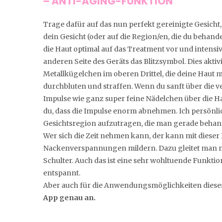
– ANTI-AGING-FUNKTION
Trage dafür auf das nun perfekt gereinigte Gesicht,
dein Gesicht (oder auf die Region/en, die du behand
die Haut optimal auf das Treatment vor und intensi
anderen Seite des Geräts das Blitzsymbol. Dies akti
Metallkügelchen im oberen Drittel, die deine Hau
durchbluten und straffen. Wenn du sanft über die v
Impulse wie ganz super feine Nädelchen über die Hau
du, dass die Impulse enorm abnehmen. Ich persönlich
Gesichtsregion aufzutragen, die man gerade behan
Wer sich die Zeit nehmen kann, der kann mit diese
Nackenverspannungen mildern. Dazu gleitet man mi
Schulter. Auch das ist eine sehr wohltuende Funkti
entspannt.
Aber auch für die Anwendungsmöglichkeiten dieses 
App genau an.