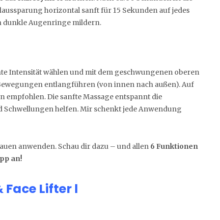
allaussparung horizontal sanft für 15 Sekunden auf jedes
n dunkle Augenringe mildern.
hte Intensität wählen und mit dem geschwungenen oberen
n Bewegungen entlangführen (von innen nach außen). Auf
n empfohlen. Die sanfte Massage entspannt die
d Schwellungen helfen. Mir schenkt jede Anwendung
uen anwenden. Schau dir dazu – und allen
6 Funktionen
App an!
Face Lifter l