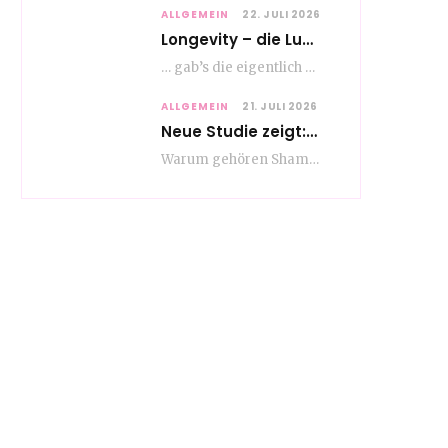
ALLGEMEIN
22. JULI 2026
Longevity – die Lust am langen Leben
… gab’s die eigentlich schon vor Erfindung des ultimativen Trends? Keine Ahnung – ich glaube,…
ALLGEMEIN
21. JULI 2026
Neue Studie zeigt: Die Pflegeroutine gibt dem Alltag Struktur
Warum gehören Shampoo, Zahnpasta oder Gesichtscreme für die meisten Menschen in Europa ganz selbstverständlich zum…