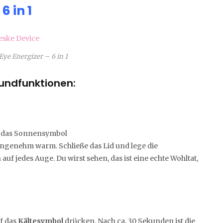
6 in 1
ye Energizer – 6 in 1
undfunktionen:
 das Sonnensymbol
 angenehm warm. Schließe das Lid und lege die
uf jedes Auge. Du wirst sehen, das ist eine echte Wohltat,
f das
Kältesymbol
drücken. Nach ca. 30 Sekunden ist die