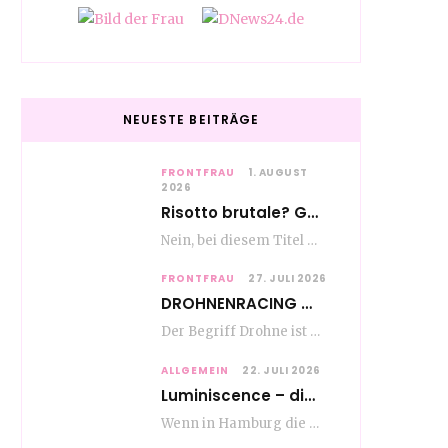
NEUESTE BEITRÄGE
FRONTFRAU
1. AUGUST
2026
Risotto brutale? Glückwunsch Axel Milberg zum 70. Geburtstag
Nein, bei diesem Titel handelt es sich nicht um eine Kochshow, oder vielleicht doch etwas.…
FRONTFRAU
27. JULI 2026
DROHNENRACING – mehr als ein hipper Nischensport
Der Begriff Drohne ist seit den andauernden weltweiten Kriegshandlungen seit Jahren in aller Munde. Und…
ALLGEMEIN
22. JULI 2026
Luminiscence – die berauschende Macht von klingenden Bildern
Wenn in Hamburg die Mauern zu sprechen beginnen, dann ist es die unverwechselbare, tiefsonore Stimme…