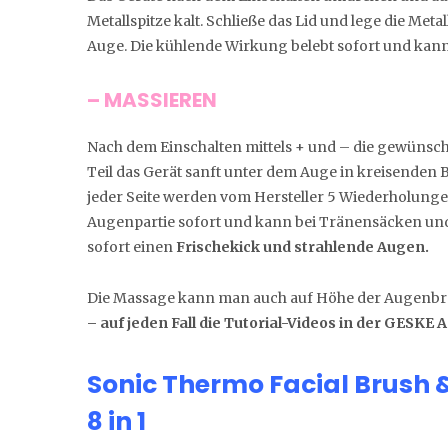
Metallspitze kalt. Schließe das Lid und lege die Met
Auge. Die kühlende Wirkung belebt sofort und kan
– MASSIEREN
Nach dem Einschalten mittels + und – die gewünsc
Teil das Gerät sanft unter dem Auge in kreisende
jeder Seite werden vom Hersteller 5 Wiederholunge
Augenpartie sofort und kann bei Tränensäcken un
sofort einen
Frischekick und strahlende Augen.
Die Massage kann man auch auf Höhe der Augenbra
– auf jeden Fall die Tutorial-Videos in der GESKE 
Sonic Thermo Facial Brush & 
8 in 1