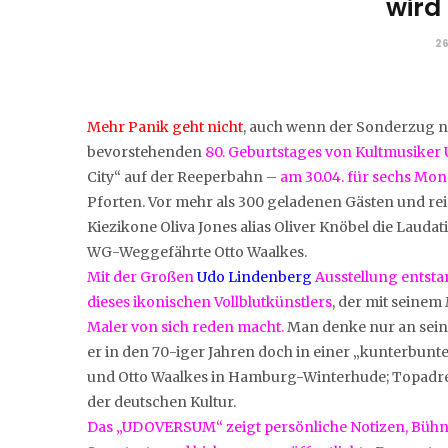
wird
26
Mehr Panik geht nicht
, auch wenn der Sonderzug n
bevorstehenden
80. Geburtstages von Kultmusiker 
City“ auf der Reeperbahn –
am 30.04. für sechs M
Pforten. Vor mehr als 300 geladenen Gästen und reic
Kiezikone Oliva Jones alias Oliver Knöbel die Lauda
WG-Weggefährte Otto Waalkes.
Mit der Großen
Udo Lindenberg
Ausstellung entst
dieses ikonischen Vollblutkünstlers
, der mit seinem
Maler von sich reden macht.
Man denke nur an seine
er in den 70-iger Jahren doch in einer „kunterbu
und Otto Waalkes in Hamburg-Winterhude; Topadres
der deutschen Kultur.
Das „UDOVERSUM“ zeigt persönliche Notizen, Bühne