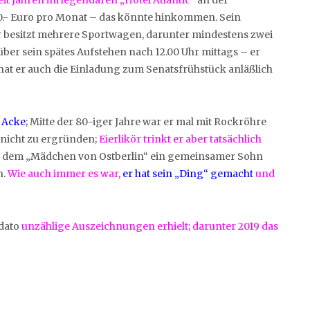
000.- Euro pro Monat – das könnte hinkommen. Sein
r besitzt mehrere Sportwagen, darunter mindestens zwei
ber sein spätes Aufstehen nach 12.00 Uhr mittags – er
b hat er auch die Einladung zum Senatsfrühstück anläßlich
 Acke
; Mitte der 80-iger Jahre war er mal mit Rockröhre
r nicht zu ergründen;
Eierlikör trinkt er aber tatsächlich
mit dem „Mädchen von Ostberlin“ ein gemeinsamer Sohn
n.
Wie auch immer es war
,
er hat sein „Ding“ gemacht
und
 dato
unzählige Auszeichnungen erhielt; darunter 2019 das