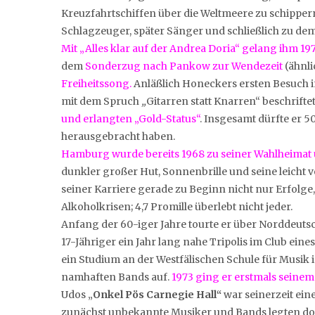
Kreuzfahrtschiffen über die Weltmeere zu schippe
Schlagzeuger, später Sänger und schließlich zu de
Mit „Alles klar auf der Andrea Doria“ gelang ihm 1
dem
Sonderzug nach Pankow zur Wendezeit
(ähnli
Freiheitssong.
Anläßlich Honeckers ersten Besuch in
mit dem Spruch
„
Gitarren statt Knarren“ beschrifte
und erlangten „Gold-Status“
. Insgesamt dürfte er 
herausgebracht haben.
Hamburg wurde bereits 1968 zu seiner Wahlheimat
dunkler großer Hut, Sonnenbrille und seine leicht 
seiner Karriere gerade zu Beginn nicht nur Erfolge
Alkoholkrisen; 4,7 Promille überlebt nicht jeder.
Anfang der 60-iger Jahre tourte er über Norddeutsch
17-Jähriger ein Jahr lang nahe Tripolis im Club ei
ein Studium an der Westfälischen Schule für Musik in
namhaften Bands auf.
1973 ging er erstmals seinem
Udos „
Onkel Pös Carnegie Hall“
war seinerzeit ei
zunächst unbekannte Musiker und Bands legten dort