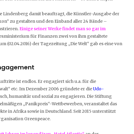
e Lindenberg damit beauftragt, die Künstler-Ausgabe der
on“ zu gestalten und den Einband aller 24 Bände –
ustrieren.
Einige seiner Werke findet man so gar im
sministerium für Finanzen zwei von ihm gestaltete
m (02.04.2016) der Tagezeitung „Die Welt“ gab es eine von
 Engagement
ritte ist endlos. Er engagiert sich u.a. für die
ewalt“ etc. Im Dezember 2006 gründete er die
Udo-
tisch, humanitär und sozial zu engagieren. Die Stiftung
lmäßigen „Panikpreis“-Wettbewerben, veranstaltet das
te in Afrika sowie in Deutschland. Seit 2015 unterstützt
rganisation Greenpeace.
eit Jahren im legendären „Hotel Atlantic“
an der