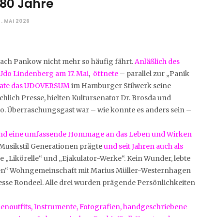
 80 Jahre
. MAI 2026
ach Pankow nicht mehr so häufig fährt.
Anläßlich des
Udo Lindenberg am 17. Mai
,
öffnete
– parallel zur „Panik
onate das UDOVERSUM
im Hamburger Stilwerk seine
hlich Presse, hielten Kultursenator Dr. Brosda und
tio. Überraschungsgast war – wie konnte es anders sein –
and eine umfassende Hommage an das Leben und Wirken
 Musikstil Generationen prägte
und seit Jahren auch als
 „Likörelle“ und „Ejakulator-Werke“. Kein Wunder, lebte
nten“ Wohngemeinschaft mit Marius Müller-Westernhagen
se Rondeel. Alle drei wurden prägende Persönlichkeiten
noutfits, Instrumente, Fotografien, handgeschriebene