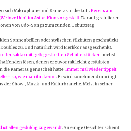
en sich Mikrophone und Kameras in die Luft.
Bereits am
We love Udo“ im Astor-Kino vorgestellt.
Darauf gratulieren
ationen von Udo-Songs zum runden Geburtstag.
unklen Sonnenbrillen oder stylischen Filzhüten geschmückt
oubles zu. Und natürlich wird Eierlikör ausgeschenkt.
reifensakko mit gelb gestreiften Schulterstücken
höchst
haffenden lösen, denen er zuvor mit leicht gestülpten
n die Kameras genuschelt hatte.
Immer mal wieder tippelt
elle – so, wie man ihn kennt.
Er wird zunehmend umringt
 der Show-, Musik- und Kulturbranche. Meist in seiner
nd ist allen geduldig zugewandt
. An einige Gesichter scheint