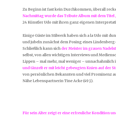
Zu Beginn ist fast kein Durchkommen, überall reck
Nachmittag wurde das Tribute Album mit dem Titel „
24 Künstler Udo mit ihren ganz eigenen Interpret
Einige Gäste im Stilwerk haben sich a la Udo mit d
und jubeln zunächst dem Posing eines Lindenberg-D
Schließlich kann sich
der Meister im grauen Nadelst
selbst, von allen wichtigen Interviews und Mediensc
Lippen – mal mehr, mal weniger – unnachahmlich i
und tänzelt er mit leicht gebeugten Knien auf der St
von persönlichen Bekannten und viel Prominenz aus
Nähe Lebenspartnerin Tine Acke (49 J.).
Für sein Alter zeigt er eine erfreuliche Kondition u