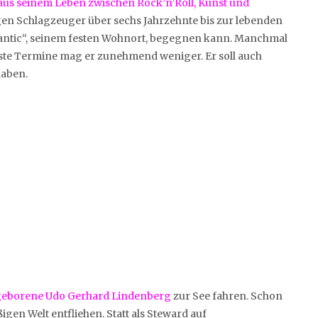
aus seinem Leben zwischen Rock’n’Roll, Kunst und
gen Schlagzeuger über sechs Jahrzehnte bis zur lebenden
lantic“, seinem festen Wohnort, begegnen kann. Manchmal
feste Termine mag er zunehmend weniger. Er soll auch
haben.
 geborene Udo Gerhard Lindenberg
zur See fahren. Schon
igen Welt entfliehen. Statt als Steward auf