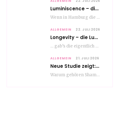
ALLGEMEIN
22. JULI 2026
Luminiscence – die berauschende Macht von klingenden Bildern
Wenn in Hamburg die Mauern zu sprechen beginnen, dann ist es die unverwechselbare, tiefsonore Stimme…
ALLGEMEIN
22. JULI 2026
Longevity – die Lust am langen Leben
… gab’s die eigentlich schon vor Erfindung des ultimativen Trends? Keine Ahnung – ich glaube,…
ALLGEMEIN
21. JULI 2026
Neue Studie zeigt: Die Pflegeroutine gibt dem Alltag Struktur
Warum gehören Shampoo, Zahnpasta oder Gesichtscreme für die meisten Menschen in Europa ganz selbstverständlich zum…