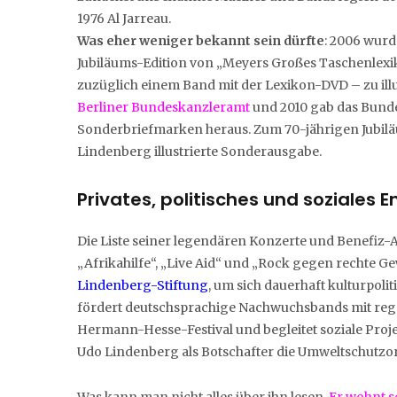
1976 Al Jarreau.
Was eher weniger bekannt sein dürfte
: 2006 wurd
Jubiläums-Edition von „Meyers Großes Taschenlexik
zuzüglich einem Band mit der Lexikon-DVD – zu ill
Berliner Bundeskanzleramt
und 2010 gab das Bunde
Sonderbriefmarken heraus. Zum 70-jährigen Jubiläu
Lindenberg illustrierte Sonderausgabe.
Privates, politisches und soziales
Die Liste seiner legendären Konzerte und Benefiz-Auft
„Afrikahilfe“, „Live Aid“ und „Rock gegen rechte G
Lindenberg-Stiftung
, um sich dauerhaft kulturpoli
fördert deutschsprachige Nachwuchsbands mit rege
Hermann-Hesse-Festival und begleitet soziale Projek
Udo Lindenberg als Botschafter die Umweltschutzo
Was kann man nicht alles über ihn lesen.
Er wohnt s