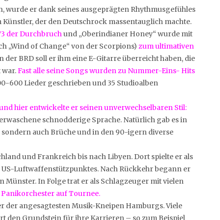
rn, wurde er dank seines ausgeprägten Rhythmusgefühles
m Künstler, der den Deutschrock massentauglich machte.
973 der Durchbruch
und „Oberindianer Honey“ wurde mit
ch „Wind of Change“ von der Scorpions)
zum ultimativen
 der BRD soll er ihm eine E-Gitarre überreicht haben, die
t war.
Fast alle seine Songs wurden zu Nummer-Eins- Hits
500-600 Lieder geschrieben und 35 Studioalben
und hier entwickelte er seinen unverwechselbaren Stil:
verwaschene schnodderige Sprache. Natürlich gab es in
, sondern auch Brüche und in den 90-igern diverse
land und Frankreich bis nach Libyen. Dort spielte er als
nes US-Luftwaffenstützpunktes. Nach Rückkehr begann er
 Münster. In Folge trat er als Schlagzeuger mit vielen
 Panikorchester auf Tournee.
ner der angesagtesten Musik-Kneipen Hamburgs. Viele
 den Grundstein für ihre Karrieren – so zum Beispiel