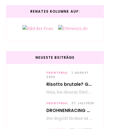
RENATES KOLUMNE AUF:
NEUESTE BEITRÄGE
FRONTFRAU
1. AUGUST
2026
Risotto brutale? Glückwunsch Axel Milberg zum 70. Geburtstag
Nein, bei diesem Titel handelt es sich nicht um eine Kochshow, oder vielleicht doch etwas.…
FRONTFRAU
27. JULI 2026
DROHNENRACING – mehr als ein hipper Nischensport
Der Begriff Drohne ist seit den andauernden weltweiten Kriegshandlungen seit Jahren in aller Munde. Und…