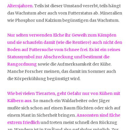
Altersjahren.
Teils ist dieser Umstand vererbt, teils hängt
das Wachstum aber auch vom Futterstatus ab. Mineralien
wie Phosphor und Kalzium begünstigen das Wachstum.
Nur selten verwenden Elche ihr Geweih zum Kämpfen
und sie schaufeln damit (wie die Rentiere) auch nicht den
Boden auf Futtersuche vom Schnee frei. Es ist ein reines
Statussymbol zur Abschreckung und bestimmt die
Rangordnung
sowie die Aufmerksamkeit der Kühe.
Manche Forscher meinen, das damit im Sommer auch
die Körperkühlung begünstigt wird.
Wie bei vielen Tierarten, geht Gefahr nur von Kühen mit
Kälbern aus
. So manch ein Waldarbeiter oder Jäger
mußte sich schon auf einen Baum flüchten oder sich auf
einem Mast in Sicherheit bringen.
Ansonsten sind Elche
extrem friedlich
und treten meist schnell den Rückzug
an. Wandern ist in Småland also gefahrlos möglich. Zur