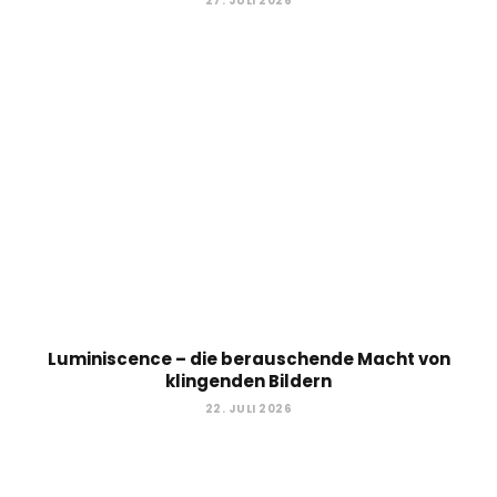
27. JULI 2026
Luminiscence – die berauschende Macht von
klingenden Bildern
22. JULI 2026