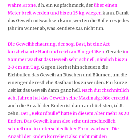
wahre Krone
, d.h. ein Kopfschmuck, der
über einen
Meter breit werden und bis zu 15 kg wiegen
kann. Damit
das Geweih mitwachsen kann, werfen die Bullen es jedes
Jahr im Winter ab, was Rentiere z.B. nicht tun.
Die Geweihbehaarung, der sog. Bast, ist eine Art
kurzbehaarte Haut und reich an Blutgefäßen
. Gerade i
m
Sommer wächst das Geweih sehr schnell, nämlich bis zu
2-3 cm am Tag
. Gegen Herbst hin scheuern die
Elchbullen das Geweih an Büschen und Bäumen, um die
einengende restliche Basthaut los zu werden. Für kurze
Zeit ist das Geweih dann ganz hell.
Nach durchschnittlich
acht Jahren hat das Geweih seine Maximalgröße erreicht,
auch die Anzahl der Enden ist dann am höchsten, i.d.R.
zehn.
Der „Rekordbulle“ hatte in diesem Alter mehr as 20
Enden. Das Geweih kann also sehr unterschiedlich
schnell und in unterschiedlicher Form wachsen. Die
Anzahl der Enden korreliert also nicht mit den