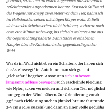
gerichtet, so daß ich im ersten Augenblick nur sein rötlich
reflektierendes Auge erkennen konnte. Erst nach Stillstand
des Wagens nur knapp zwei Meter vor dem Tier, nahm ich
im Halbdunklen seinen mächtigen Körper wahr. Er ließt
sich von den Scheinwerfern nicht irritieren, verharrte noch
etwa eine Minute unbewegt, bis sich ein weiteres Auto aus
der Gegenrichtung näherte. Dann trabte er erhabenen
Hauptes über die Fahrbahn in den gegenüberliegenden
Wald.
War da im Wald nicht eben ein Schatten oder haben sich
die Äste bewegt? Im Auto kann man sich gut auf
„Elchsafari“ begeben. Ansonsten
sich am besten
langsam und leise bewegen
; auch raschelnde Kleidung
wie Nylonjacken vermeiden und sich dem Tier möglichst
nur gegen den Wind nähern. Zur Orientierung vorab
ggf. nach Elchlosung suchen (dunkel-braune fast runde
2-4 cm große Kugeln) und dann an einer Stelle geduldig