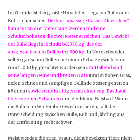
Im Grunde ist das größte Hirschtier – egal ob Bulle oder
Kuh – eher scheu.
Die hier ansässige Rasse „Alces alces“
kann bis zu drei Meter lang werden und eine
Schulterhöhe um die zwei Meter erreichen. Das Gewicht
der Kühe liegt im Schnitt bei 370 kg, das der
ausgewachsenen Bullen bei 500 kg.
In Nordschweden
sollen gar schon Bullen mit einem Schätzgewicht von
rund 1.000 kg gesichtet worden sein.
Auffallend sind
seine langen Beine und breiten Hufe
(um im hohen Gras,
tiefen Schnee und sumpfigen Gelände besser gehen zu
können)
sowie seine kräftigen mit einer sog. Basthaut
überzogenen Schaufeln
und der kleine Halsbart. Wenn
die Bullen im Winter ihr Geweih verlieren, fällt die
Unterscheidung zwischen Bulle, Kuh und Jährling aus
der Entfernung recht schwer.
Meist werden die grau-braun, dicht bepelzten Tiere nicht