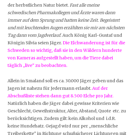
der herbstlichen Natur bietet.
Fast alle meine
schwedischen Pharmakollegen und Ärzte waren dann
immer auf dem Sprung und hatten keine Zeit. Begeistert
und mit leuchtenden Augen erzählten sie mir am nächsten
Tag dann vom Jagdverlauf.
Auch König Karl-Gustaf und
Königin Silvia seien Jäger.
Die Elchwanderung ist für die
Schweden so wichtig, daß sie in den Wäldern hunderte
von Kameras aufgestellt haben, um die Tiere dabei
täglich „live“ zu beobachten.
Allein in Smaland soll es ca. 30.000 Jäger geben und das
Jagen ist nahezu für Jedermann erlaubt.
Auf der
Abschußliste stehen dann gut 8.500 Elche pro Jahr.
Natürlich haben die Jäger dabei gewisse Kriterien wie
Geschlecht, Geweihstruktur, Alter, Abstand, Quote etc. zu
berücksichtigen. Zudem gilt: kein Alkohol und i.d.R.
keine Hundehatz. Gejagd wird nur per „menschliche
Treiberkette“ in Richtung schußsicherer Lichtungen mit