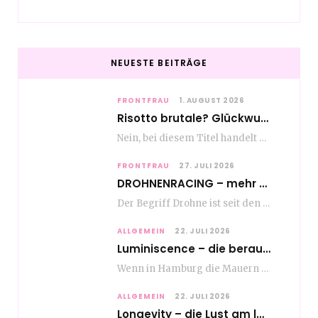
NEUESTE BEITRÄGE
FRONTFRAU
1. AUGUST 2026
Risotto brutale? Glückwunsch Axel Milberg zum 70. Geburtstag
Nein, bei diesem Titel handelt es sich nicht um eine Kochshow, oder vielleicht doch etwas.…
FRONTFRAU
27. JULI 2026
DROHNENRACING – mehr als ein hipper Nischensport
Der Begriff Drohne ist seit den andauernden weltweiten Kriegshandlungen seit Jahren in aller Munde. Und…
ALLGEMEIN
22. JULI 2026
Luminiscence – die berauschende Macht von klingenden Bildern
Wenn in Hamburg die Mauern zu sprechen beginnen, dann ist es die unverwechselbare, tiefsonore Stimme…
ALLGEMEIN
22. JULI 2026
Longevity – die Lust am langen Leben