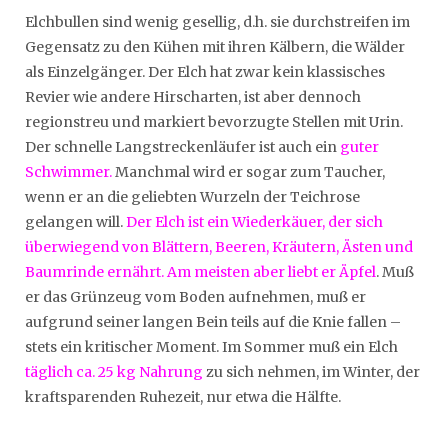
Elchbullen sind wenig gesellig, d.h. sie durchstreifen im
Gegensatz zu den Kühen mit ihren Kälbern, die Wälder
als Einzelgänger. Der Elch hat zwar kein klassisches
Revier wie andere Hirscharten, ist aber dennoch
regionstreu und markiert bevorzugte Stellen mit Urin.
Der schnelle Langstreckenläufer ist auch ein
guter
Schwimmer.
Manchmal wird er sogar zum Taucher,
wenn er an die geliebten Wurzeln der Teichrose
gelangen will.
Der Elch ist ein Wiederkäuer, der sich
überwiegend von Blättern, Beeren, Kräutern, Ästen und
Baumrinde ernährt. Am meisten aber liebt er Äpfel
. Muß
er das Grünzeug vom Boden aufnehmen, muß er
aufgrund seiner langen Bein teils auf die Knie fallen –
stets ein kritischer Moment. Im Sommer muß ein Elch
täglich ca. 25 kg Nahrung
zu sich nehmen, im Winter, der
kraftsparenden Ruhezeit, nur etwa die Hälfte.