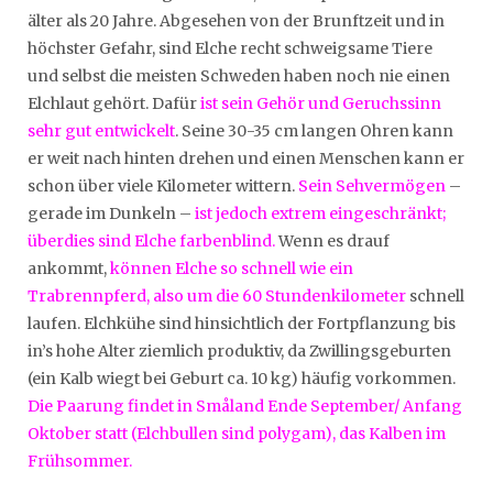
älter als 20 Jahre. Abgesehen von der Brunftzeit und in
höchster Gefahr, sind Elche recht schweigsame Tiere
und selbst die meisten Schweden haben noch nie einen
Elchlaut gehört. Dafür
ist sein Gehör und Geruchssinn
sehr gut entwickelt
. Seine 30-35 cm langen Ohren kann
er weit nach hinten drehen und einen Menschen kann er
schon über viele Kilometer wittern.
Sein Sehvermögen
–
gerade im Dunkeln –
ist jedoch extrem eingeschränkt;
überdies sind Elche farbenblind.
Wenn es drauf
ankommt,
können Elche so schnell wie ein
Trabrennpferd, also um die 60 Stundenkilometer
schnell
laufen. Elchkühe sind hinsichtlich der Fortpflanzung bis
in’s hohe Alter ziemlich produktiv, da Zwillingsgeburten
(ein Kalb wiegt bei Geburt ca. 10 kg) häufig vorkommen.
Die Paarung findet in Småland Ende September/ Anfang
Oktober statt (Elchbullen sind polygam), das Kalben im
Frühsommer.