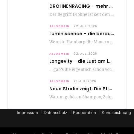
DROHNENRACING – mehr als ein hipper Nischensport
Der Begriff Drohne ist seit den andauernden weltweiten Kriegshandlungen seit Jahren in aller Munde. Und…
ALLGEMEIN
22. JULI 2026
Luminiscence – die berauschende Macht von klingenden Bildern
Wenn in Hamburg die Mauern zu sprechen beginnen, dann ist es die unverwechselbare, tiefsonore Stimme…
ALLGEMEIN
22. JULI 2026
Longevity – die Lust am langen Leben
… gab’s die eigentlich schon vor Erfindung des ultimativen Trends? Keine Ahnung – ich glaube,…
ALLGEMEIN
21. JULI 2026
Neue Studie zeigt: Die Pflegeroutine gibt dem Alltag Struktur
Warum gehören Shampoo, Zahnpasta oder Gesichtscreme für die meisten Menschen in Europa ganz selbstverständlich zum…
|
|
|
Impressum
Datenschutz
Kooperation
Kennzeichnung