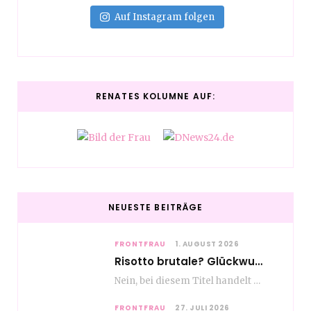
Auf Instagram folgen
RENATES KOLUMNE AUF:
NEUESTE BEITRÄGE
FRONTFRAU
1. AUGUST 2026
Risotto brutale? Glückwunsch Axel Milberg zum 70. Geburtstag
Nein, bei diesem Titel handelt es sich nicht um eine Kochshow, oder vielleicht doch etwas.…
FRONTFRAU
27. JULI 2026