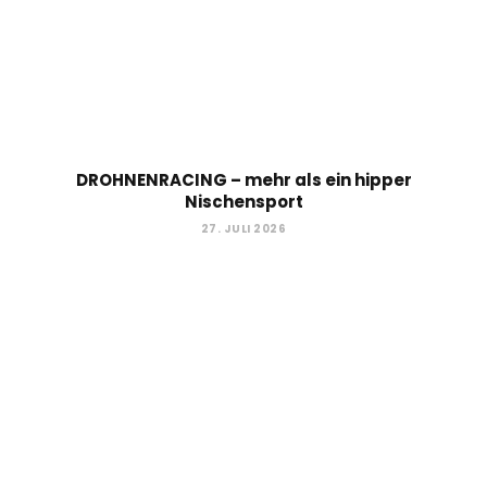
DROHNENRACING – mehr als ein hipper
Nischensport
27. JULI 2026