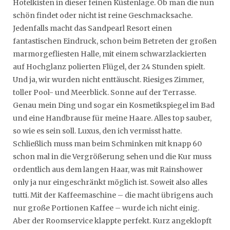
Hotelkisten in dieser feinen Küstenlage. Ob man die nun
schön findet oder nicht ist reine Geschmacksache.
Jedenfalls macht das Sandpearl Resort einen
fantastischen Eindruck, schon beim Betreten der großen
marmorgefliesten Halle, mit einem schwarzlackierten
auf Hochglanz polierten Flügel, der 24 Stunden spielt.
Und ja, wir wurden nicht enttäuscht. Riesiges Zimmer,
toller Pool- und Meerblick. Sonne auf der Terrasse.
Genau mein Ding und sogar ein Kosmetikspiegel im Bad
und eine Handbrause für meine Haare. Alles top sauber,
so wie es sein soll. Luxus, den ich vermisst hatte.
Schließlich muss man beim Schminken mit knapp 60
schon mal in die Vergrößerung sehen und die Kur muss
ordentlich aus dem langen Haar, was mit Rainshower
only ja nur eingeschränkt möglich ist. Soweit also alles
tutti. Mit der Kaffeemaschine – die macht übrigens auch
nur große Portionen Kaffee – wurde ich nicht einig.
Aber der Roomservice klappte perfekt. Kurz angeklopft