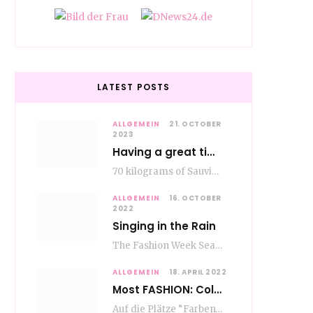
LATEST POSTS
ALLGEMEIN
21. OCTOBER
2023
Having a great time wining – do as the Romans do
70 kilograms of Sauvignon-Blanc grapes at a price of EUR 1.40 per kilo lie in…
ALLGEMEIN
16. OCTOBER
2022
Singing in the Rain
The Fashion Week Season in Paris and Milan is over and autumn is coming. Fog…
ALLGEMEIN
18. APRIL 2022
Most FASHION: Color Blocking
Auf die Plätze “Farben” los. Jetzt ist Color-Blocking angesagt. Der mega Trend zur Knallfarbe ist…