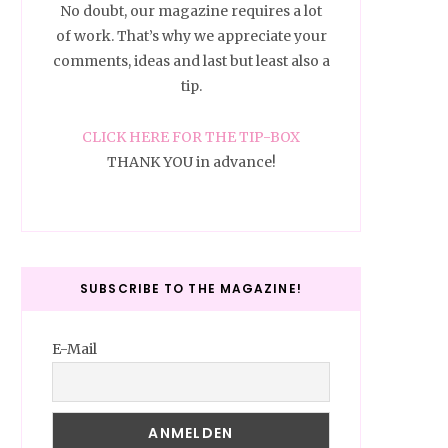
No doubt, our magazine requires a lot
of work. That’s why we appreciate your
comments, ideas and last but least also a
tip.
CLICK HERE FOR THE TIP-BOX
THANK YOU in advance!
SUBSCRIBE TO THE MAGAZINE!
E-Mail