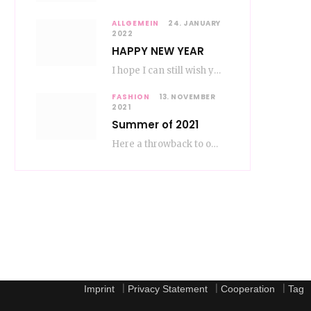
ALLGEMEIN
24. JANUARY
2022
HAPPY NEW YEAR
I hope I can still wish you a happy new year, even if January is…
FASHION
13. NOVEMBER
2021
Summer of 2021
Here a throwback to our amazing fashion summer 2021 To be honest, when I go…
|
|
|
Imprint
Privacy Statement
Cooperation
Tag