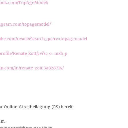
ebook.com/TopAgeModel/
tagram.com/topagemodel/
tube.com/results?search_query=topagemodel
rofile/Renate_Zott/cv?sc_o=mxb_p
in.com/in/renate-zott-3a828714/
r Online-Streitbeilegung (OS) bereit:
um.