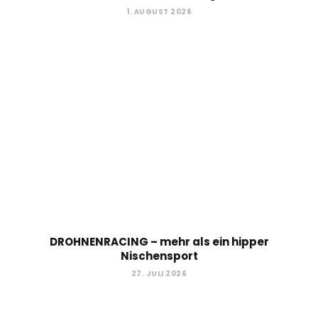
1. AUGUST 2026
DROHNENRACING – mehr als ein hipper
Nischensport
27. JULI 2026