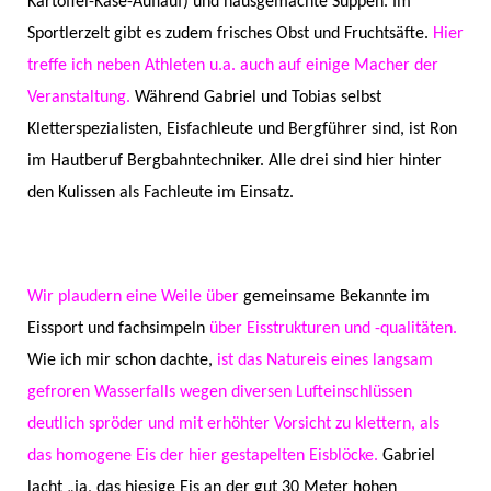
Kartoffel-Käse-Auflauf) und hausgemachte Suppen. Im
Sportlerzelt gibt es zudem frisches Obst und Fruchtsäfte.
Hier
treffe ich neben Athleten u.a. auch auf einige Macher der
Veranstaltung.
Während Gabriel und Tobias selbst
Kletterspezialisten, Eisfachleute und Bergführer sind, ist Ron
im Hautberuf Bergbahntechniker. Alle drei sind hier hinter
den Kulissen als Fachleute im Einsatz.
Wir plaudern eine Weile über
gemeinsame Bekannte im
Eissport und fachsimpeln
über Eisstrukturen und -qualitäten.
Wie ich mir schon dachte,
ist das Natureis eines langsam
gefroren Wasserfalls wegen diversen Lufteinschlüssen
deutlich spröder und mit erhöhter Vorsicht zu klettern, als
das homogene Eis der hier gestapelten Eisblöcke.
Gabriel
lacht „ja, das hiesige Eis an der gut 30 Meter hohen