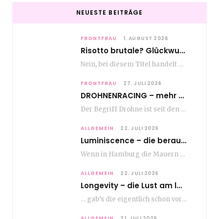
NEUESTE BEITRÄGE
FRONTFRAU
1. AUGUST 2026
Risotto brutale? Glückwunsch Axel Milberg zum 70. Geburtstag
Nein, bei diesem Titel handelt es sich nicht um eine Kochshow, oder vielleicht doch etwas.…
FRONTFRAU
27. JULI 2026
DROHNENRACING – mehr als ein hipper Nischensport
Der Begriff Drohne ist seit den andauernden weltweiten Kriegshandlungen seit Jahren in aller Munde. Und…
ALLGEMEIN
22. JULI 2026
Luminiscence – die berauschende Macht von klingenden Bildern
Wenn in Hamburg die Mauern zu sprechen beginnen, dann ist es die unverwechselbare, tiefsonore Stimme…
ALLGEMEIN
22. JULI 2026
Longevity – die Lust am langen Leben
… gab’s die eigentlich schon vor Erfindung des ultimativen Trends? Keine Ahnung – ich glaube,…
ALLGEMEIN
21. JULI 2026