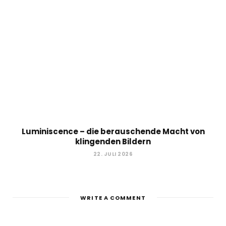
Luminiscence – die berauschende Macht von
klingenden Bildern
22. JULI 2026
WRITE A COMMENT