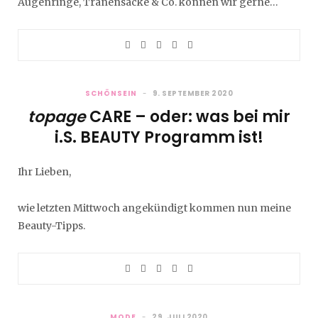
Augenringe, Tränensäcke & Co. können wir gerne…
SCHÖNSEIN
9. SEPTEMBER 2020
topage
CARE – oder: was bei mir
i.S. BEAUTY Programm ist!
Ihr Lieben,
wie letzten Mittwoch angekündigt kommen nun meine
Beauty-Tipps.
MODE
29. JULI 2020