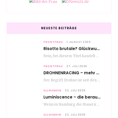
NEUESTE BEITRÄGE
FRONTFRAU
1. AUGUST 2026
Risotto brutale? Glückwunsch Axel Milberg zum 70. Geburtstag
Nein, bei diesem Titel handelt es sich nicht um eine Kochshow, oder vielleicht doch etwas.…
FRONTFRAU
27. JULI 2026
DROHNENRACING – mehr als ein hipper Nischensport
Der Begriff Drohne ist seit den andauernden weltweiten Kriegshandlungen seit Jahren in aller Munde. Und…
ALLGEMEIN
22. JULI 2026
Luminiscence – die berauschende Macht von klingenden Bildern
Wenn in Hamburg die Mauern zu sprechen beginnen, dann ist es die unverwechselbare, tiefsonore Stimme…
ALLGEMEIN
22. JULI 2026