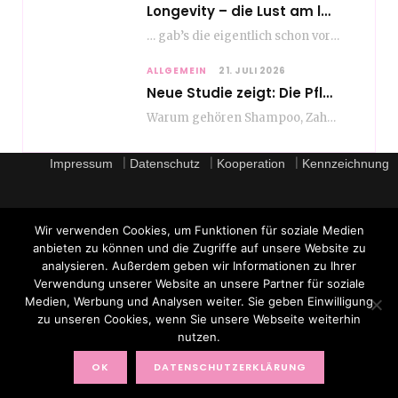
Longevity – die Lust am langen Leben
… gab’s die eigentlich schon vor Erfindung des ultimativen Trends? Keine Ahnung – ich glaube,…
ALLGEMEIN
21. JULI 2026
Neue Studie zeigt: Die Pflegeroutine gibt dem Alltag Struktur
Warum gehören Shampoo, Zahnpasta oder Gesichtscreme für die meisten Menschen in Europa ganz selbstverständlich zum…
|
|
|
Impressum
Datenschutz
Kooperation
Kennzeichnung
Wir verwenden Cookies, um Funktionen für soziale Medien
anbieten zu können und die Zugriffe auf unsere Website zu
analysieren. Außerdem geben wir Informationen zu Ihrer
Verwendung unserer Website an unsere Partner für soziale
Medien, Werbung und Analysen weiter. Sie geben Einwilligung
zu unseren Cookies, wenn Sie unsere Webseite weiterhin
nutzen.
© 2017 TOPAGEMODEL BY RENATE ZOTT
OK
DATENSCHUTZERKLÄRUNG
FACEBOOK
X (TWITTER)
INSTAGRAM