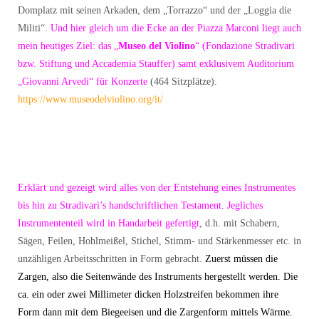
Domplatz mit seinen Arkaden, dem „Torrazzo“ und der „Loggia die
Militi“.
Und hier gleich um die Ecke an der Piazza Marconi liegt auch
mein heutiges Ziel: das „
Museo del Violino
“ (Fondazione Stradivari
bzw. Stiftung und Accademia Stauffer) samt exklusivem Auditorium
„Giovanni Arvedi“ für Konzerte
(464 Sitzplätze).
https://www.museodelviolino.org/it/
Erklärt und gezeigt wird alles von der Entstehung eines Instrumentes
bis hin zu Stradivari’s handschriftlichen Testament
.
Jegliches
Instrumententeil wird in Handarbeit gefertigt
, d.h. mit Schabern,
Sägen, Feilen, Hohlmeißel, Stichel, Stimm- und Stärkenmesser etc. in
unzähligen Arbeitsschritten in Form gebracht.
Zuerst müssen die
Zargen, also die Seitenwände des Instruments hergestellt werden. Die
ca. ein oder zwei Millimeter dicken Holzstreifen bekommen ihre
Form dann mit dem Biegeeisen und die Zargenform mittels Wärme.