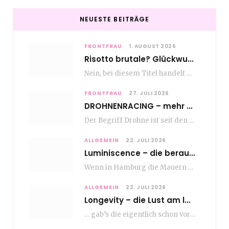
NEUESTE BEITRÄGE
FRONTFRAU
1. AUGUST 2026
Risotto brutale? Glückwunsch Axel Milberg zum 70. Geburtstag
Nein, bei diesem Titel handelt es sich nicht um eine Kochshow, oder vielleicht doch etwas.…
FRONTFRAU
27. JULI 2026
DROHNENRACING – mehr als ein hipper Nischensport
Der Begriff Drohne ist seit den andauernden weltweiten Kriegshandlungen seit Jahren in aller Munde. Und…
ALLGEMEIN
22. JULI 2026
Luminiscence – die berauschende Macht von klingenden Bildern
Wenn in Hamburg die Mauern zu sprechen beginnen, dann ist es die unverwechselbare, tiefsonore Stimme…
ALLGEMEIN
22. JULI 2026
Longevity – die Lust am langen Leben
… gab’s die eigentlich schon vor Erfindung des ultimativen Trends? Keine Ahnung – ich glaube,…