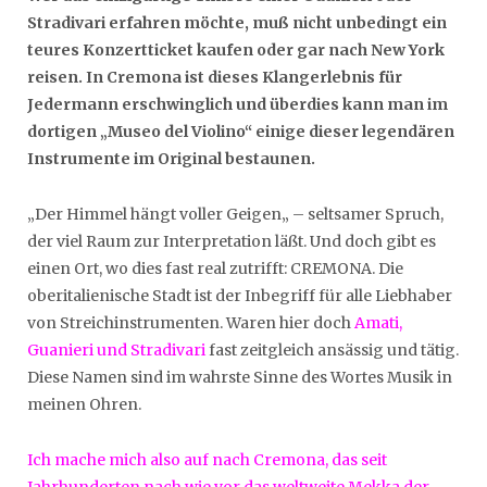
Stradivari erfahren möchte, muß nicht unbedingt ein
teures Konzertticket kaufen oder gar nach New York
reisen. In Cremona ist dieses Klangerlebnis für
Jedermann erschwinglich und überdies kann man im
dortigen „Museo del Violino“ einige dieser legendären
Instrumente im Original bestaunen.
„Der Himmel hängt voller Geigen„ – seltsamer Spruch,
der viel Raum zur Interpretation läßt. Und doch gibt es
einen Ort, wo dies fast real zutrifft: CREMONA. Die
oberitalienische Stadt ist der Inbegriff für alle Liebhaber
von Streichinstrumenten. Waren hier doch
Amati,
Guanieri und Stradivari
fast zeitgleich ansässig und tätig.
Diese Namen sind im wahrste Sinne des Wortes Musik in
meinen Ohren.
Ich mache mich also auf nach Cremona, das seit
Jahrhunderten nach wie vor das weltweite Mekka der