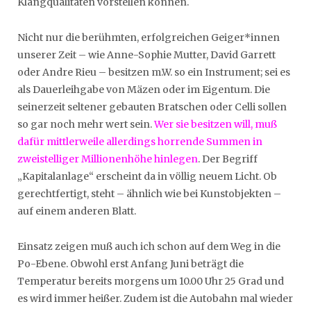
Klangqualitäten vorstellen können.
Nicht nur die berühmten, erfolgreichen Geiger*innen
unserer Zeit – wie Anne-Sophie Mutter, David Garrett
oder Andre Rieu – besitzen m.W. so ein Instrument; sei es
als Dauerleihgabe von Mäzen oder im Eigentum. Die
seinerzeit seltener gebauten Bratschen oder Celli sollen
so gar noch mehr wert sein.
Wer sie besitzen will, muß
dafür mittlerweile allerdings horrende Summen in
zweistelliger Millionenhöhe hinlegen
. Der Begriff
„Kapitalanlage“ erscheint da in völlig neuem Licht. Ob
gerechtfertigt, steht – ähnlich wie bei Kunstobjekten –
auf einem anderen Blatt.
Einsatz zeigen muß auch ich schon auf dem Weg in die
Po-Ebene. Obwohl erst Anfang Juni beträgt die
Temperatur bereits morgens um 10.00 Uhr 25 Grad und
es wird immer heißer. Zudem ist die Autobahn mal wieder